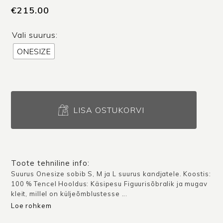
€
215.00
Vali suurus:
ONESIZE
Kleit
Helsingi
LISA OSTUKORVI
X
/
Helesinine
kogus
Toote tehniline info:
Suurus Onesize sobib S, M ja L suurus kandjatele. Koostis:
100 % Tencel Hooldus: Käsipesu Figuurisõbralik ja mugav
kleit, millel on küljeõmblustesse ...
Loe rohkem