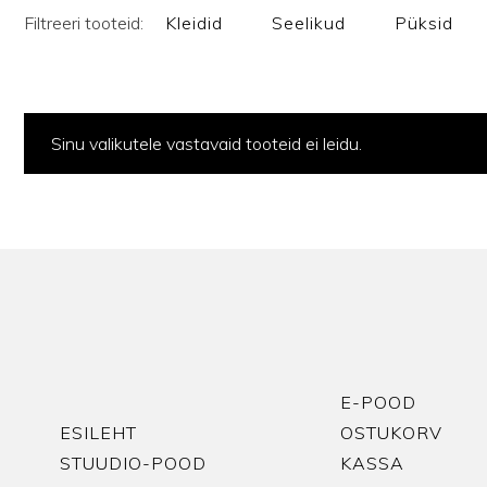
Filtreeri tooteid:
Kleidid
Seelikud
Püksid
Sinu valikutele vastavaid tooteid ei leidu.
E-POOD
ESILEHT
OSTUKORV
STUUDIO-POOD
KASSA