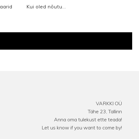
aarid
Kui oled nõutu…
VARKKI OÜ
Tähe 23, Tallinn
Anna oma tulekust ette teada!
Let us know if you want to come by!