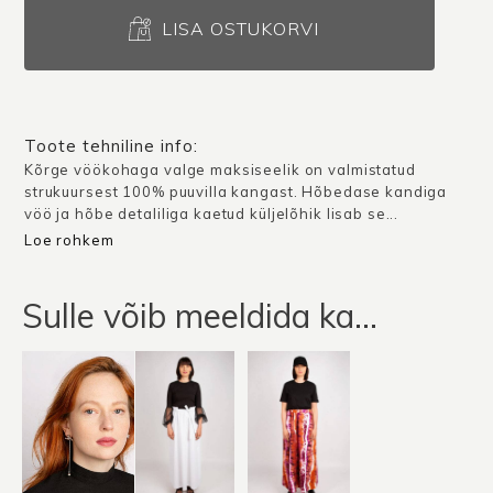
Maksiseelik
Olivenza
LISA OSTUKORVI
/
Valge
kogus
Toote tehniline info:
Kõrge vöökohaga valge maksiseelik on valmistatud
strukuursest 100% puuvilla kangast. Hõbedase kandiga
vöö ja hõbe detaliliga kaetud küljelõhik lisab se...
Loe rohkem
Sulle võib meeldida ka…