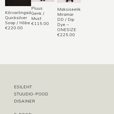
Pluus
Maksiseelik
Kõrvarõngad
Genk /
Miramar
Quicksilver
Must
DD / Dip
Soap / Hõbe
€
115.00
Dye –
€
220.00
ONESIZE
€
225.00
ESILEHT
STUUDIO-POOD
DISAINER