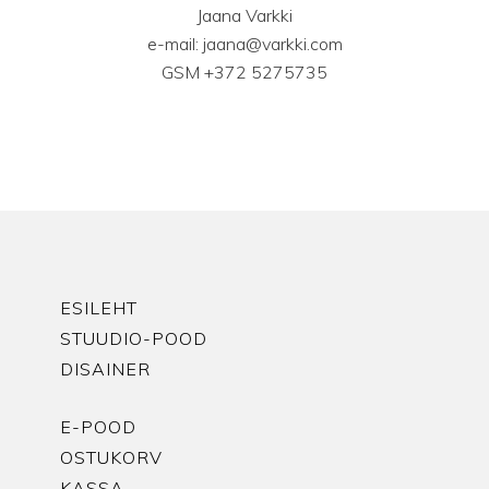
Jaana Varkki
e-mail: jaana@varkki.com
GSM +372 5275735
ESILEHT
STUUDIO-POOD
DISAINER
E-POOD
OSTUKORV
KASSA