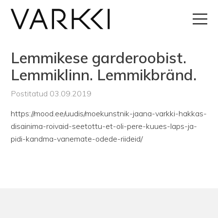
Lemmikese garderoobist.
Lemmiklinn. Lemmikbränd.
Postitatud 03.09.2019
https://mood.ee/uudis/moekunstnik-jaana-varkki-hakkas-
disainima-roivaid-seetottu-et-oli-pere-kuues-laps-ja-
pidi-kandma-vanemate-odede-riideid/