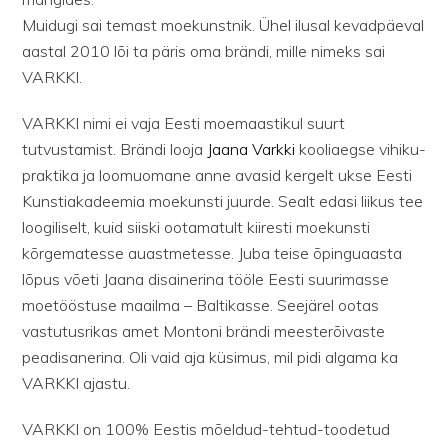
Muidugi sai temast moekunstnik. Ühel ilusal kevadpäeval
aastal 2010 lõi ta päris oma brändi, mille nimeks sai
VARKKI.
VARKKI nimi ei vaja Eesti moemaastikul suurt
tutvustamist. Brändi looja
Jaana Varkki
kooliaegse vihiku-
praktika ja loomuomane anne avasid kergelt ukse Eesti
Kunstiakadeemia moekunsti juurde. Sealt edasi liikus tee
loogiliselt, kuid siiski ootamatult kiiresti moekunsti
kõrgematesse auastmetesse. Juba teise õpinguaasta
lõpus võeti Jaana disainerina tööle Eesti suurimasse
moetööstuse maailma – Baltikasse. Seejärel ootas
vastutusrikas amet Montoni brändi meesterõivaste
peadisanerina. Oli vaid aja küsimus, mil pidi algama ka
VARKKI ajastu.
VARKKI on 100% Eestis mõeldud-tehtud-toodetud