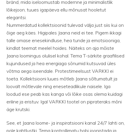
bränd, mida iseloomustab modernne ja minimalistlik
lõikejoon, tuues igapäeva ellu mõnusat hooletut
elegantsi.
Nummerdatud kollektsioonid tulevad välja just siis kui on
õige aeg käes. Higipales Jaana neid ei tee. Pigem ikkagi
talle omase enesekindluse, hea tunde ja emotsiooniga,
kindlat teemat meelel hoides. Näiteks on aja mõiste
Jaana loomingus olulisel kohal. Tema T-särkite graafilised
kujundused ja hea energiaga sõnumid kutsuvad üles
võtma aega iseendale. Protestimeelsust VARKKI ei
toeta. Kollektsiooni luues mõtleb Jaana sõltumatult ja
loovalt mõtlevale ning eneseteadlikule naisele. Iga
loodud ese peab kas kanga või lõike osas olema kuidagi
eriline ja eristuv. Igal VARKKI tootel on piprateraks mõni
äge krutski.
See, et Jaana loome- ja inspiratsiooni kanal 24/7 lahti on,
pole kahtlustki. Tema kontrollimatu hobi joonistada ja