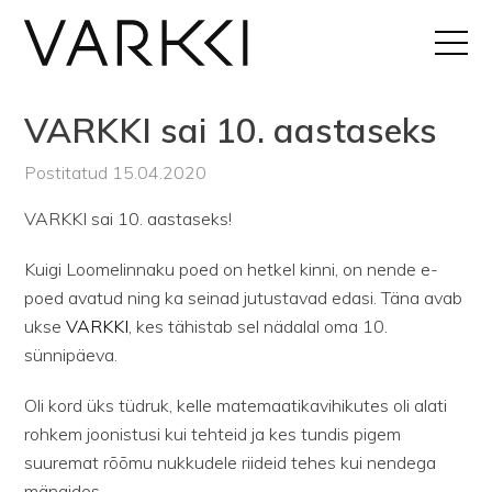
VARKKI sai 10. aastaseks
Postitatud 15.04.2020
VARKKI sai 10. aastaseks!
Kuigi Loomelinnaku poed on hetkel kinni, on nende e-
poed avatud ning ka seinad jutustavad edasi. Täna avab
ukse
VARKKI
, kes tähistab sel nädalal oma 10.
sünnipäeva.
Oli kord üks tüdruk, kelle matemaatikavihikutes oli alati
rohkem joonistusi kui tehteid ja kes tundis pigem
suuremat rõõmu nukkudele riideid tehes kui nendega
mängides.