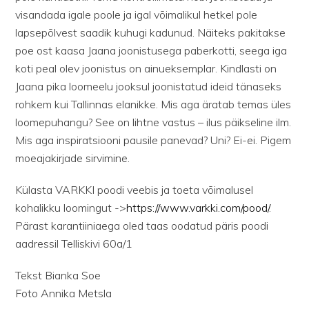
visandada igale poole ja igal võimalikul hetkel pole
lapsepõlvest saadik kuhugi kadunud. Näiteks pakitakse
poe ost kaasa Jaana joonistusega paberkotti, seega iga
koti peal olev joonistus on ainueksemplar. Kindlasti on
Jaana pika loomeelu jooksul joonistatud ideid tänaseks
rohkem kui Tallinnas elanikke. Mis aga äratab temas üles
loomepuhangu? See on lihtne vastus – ilus päikseline ilm.
Mis aga inspiratsiooni pausile panevad? Uni? Ei-ei. Pigem
moeajakirjade sirvimine.
Külasta VARKKI poodi veebis ja toeta võimalusel
kohalikku loomingut ->
https://www.varkki.com/pood/
.
Pärast karantiiniaega oled taas oodatud päris poodi
aadressil Telliskivi 60a/1
Tekst Bianka Soe
Foto Annika Metsla