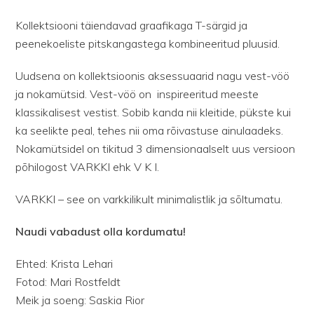
Kollektsiooni täiendavad graafikaga T-särgid ja
peenekoeliste pitskangastega kombineeritud pluusid.
Uudsena on kollektsioonis aksessuaarid nagu vest-vöö
ja nokamütsid. Vest-vöö on
inspireeritud meeste
klassikalisest vestist. Sobib kanda nii kleitide, pükste kui
ka seelikte peal, tehes nii oma rõivastuse ainulaadeks.
Nokamütsidel on tikitud 3 dimensionaalselt uus versioon
põhilogost VARKKI ehk V K I.
VARKKI – see on varkkilikult minimalistlik ja sõltumatu.
Naudi vabadust olla kordumatu!
Ehted: Krista Lehari
Fotod: Mari Rostfeldt
Meik ja soeng: Saskia Rior