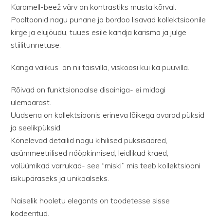
Karamell-beež värv on kontrastiks musta kõrval.
Pooltoonid nagu punane ja bordoo lisavad kollektsioonile
kirge ja elujõudu, tuues esile kandja karisma ja julge
stiilitunnetuse.
Kanga valikus
on nii täisvilla, viskoosi kui ka puuvilla.
Rõivad on funktsionaalse disainiga- ei midagi
ülemäärast.
Uudsena on kollektsioonis erineva lõikega avarad püksid
ja seelikpüksid.
Kõnelevad detailid nagu kihilised püksisääred,
asümmeetrilised nööpkinnised, leidlikud kraed,
volüümikad varrukad- see “miski” mis teeb kollektsiooni
isikupäraseks ja unikaalseks.
Naiselik hooletu elegants on toodetesse sisse
kodeeritud.