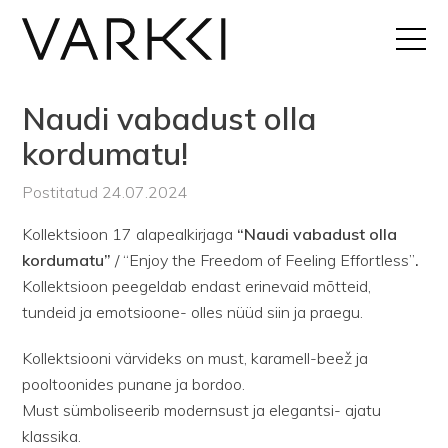
Naudi vabadust olla
kordumatu!
Postitatud 24.07.2024
Kollektsioon 17 alapealkirjaga
“Naudi vabadust olla
kordumatu”
/ “Enjoy the Freedom of Feeling Effortless”
.
Kollektsioon peegeldab endast erinevaid mõtteid,
tundeid ja emotsioone- olles nüüd siin ja praegu.
Kollektsiooni värvideks on must, karamell-beež ja
pooltoonides punane ja bordoo.
Must sümboliseerib modernsust ja elegantsi- ajatu
klassika.