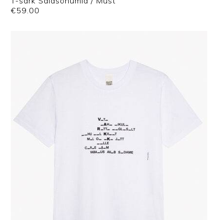
T-särk Salasõnumid / Must
€
59.00