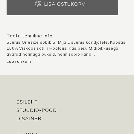
Atlanta
LISA OSTUKORVI
/
Must
satiin
kogus
Toote tehniline info:
Suurus Onesize sobib S, M ja L suurus kandjatele. Koostis:
100% Viskoos satiin Hooldus: Käsipesu Midipikkusega
avarad hõlmaga püksid, hõlm sobib kand...
Loe rohkem
ESILEHT
STUUDIO-POOD
DISAINER