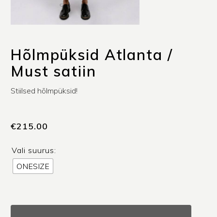
Hõlmpüksid Atlanta /
Must satiin
Stiilsed hõlmpüksid!
€
215.00
Vali suurus:
ONESIZE
Hõlmpüksid