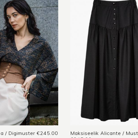
a / Digimuster
€
245.00
Maksiseelik Alicante / Mus