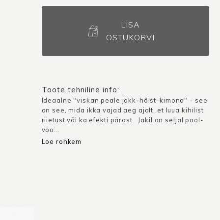
Kerge
jakk
LISA
Ateena
OSTUKORVI
/
Muster
kogus
Toote tehniline info:
Ideaalne "viskan peale jakk-hõlst-kimono" - see
on see, mida ikka vajad aeg ajalt, et luua kihilist
riietust või ka efekti pärast. Jakil on seljal pool-
voo...
Loe rohkem