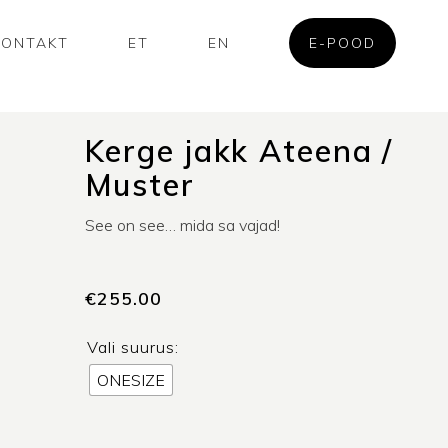
KONTAKT
ET
EN
E-POOD
Kerge jakk Ateena /
Muster
See on see… mida sa vajad!
€
255.00
Vali suurus:
ONESIZE