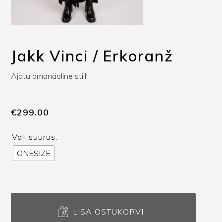
Jakk Vinci / Erkoranž
Ajatu omanäoline stiil!
€
299.00
Vali suurus:
ONESIZE
Jakk
Vinci
LISA OSTUKORVI