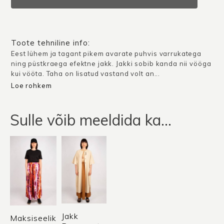
/
Erkoranž
kogus
Toote tehniline info:
Eest lühem ja tagant pikem avarate puhvis varrukatega
ning püstkraega efektne jakk. Jakki sobib kanda nii vööga
kui vööta. Taha on lisatud vastand volt an...
Loe rohkem
Sulle võib meeldida ka…
Jakk
Maksiseelik