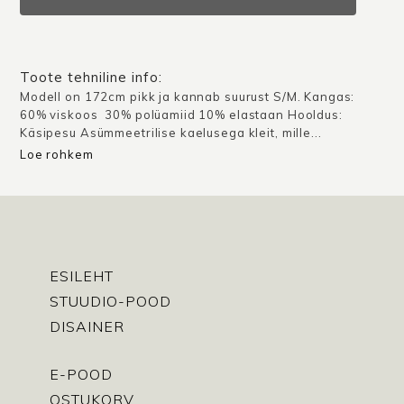
/
Sinine
kogus
Toote tehniline info:
Modell on 172cm pikk ja kannab suurust S/M. Kangas:
60% viskoos 30% polüamiid 10% elastaan Hooldus:
Käsipesu Asümmeetrilise kaelusega kleit, mille...
Loe rohkem
ESILEHT
STUUDIO-POOD
DISAINER
E-POOD
OSTUKORV