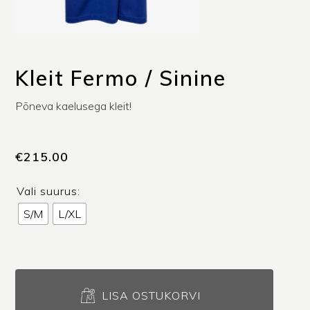
Kleit Fermo / Sinine
Põneva kaelusega kleit!
€
215.00
Vali suurus:
S/M
L/XL
Kleit
Fermo
LISA OSTUKORVI