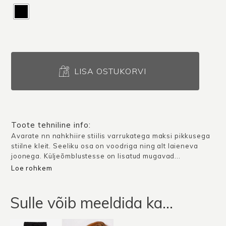
Kleit
Melilla
LISA OSTUKORVI
/
Muster
/
Hetkel
Toote tehniline info:
otsas!
Avarate nn nahkhiire stiilis varrukatega maksi pikkusega
stiilne kleit. Seeliku osa on voodriga ning alt laieneva
kogus
joonega. Küljeõmblustesse on lisatud mugavad...
Loe rohkem
Sulle võib meeldida ka…