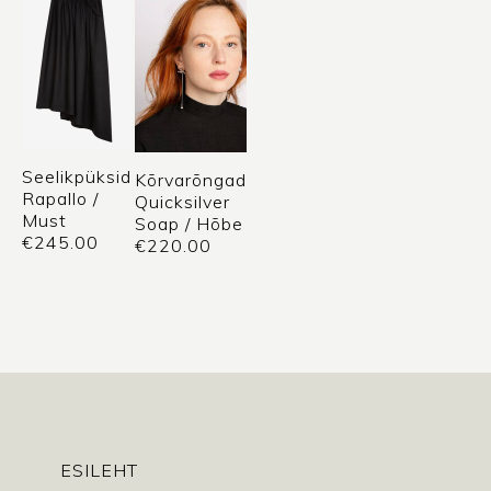
Seelikpüksid
Kõrvarõngad
Rapallo /
Quicksilver
Must
Soap / Hõbe
€
245.00
€
220.00
ESILEHT