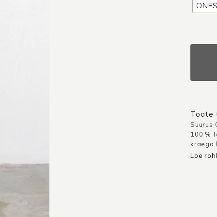
ONES
Kleit
Uppsal
/
Sinine
kogus
Toote t
Suurus 
100 % T
kraega k
Loe ro