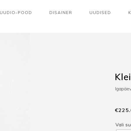
UUDIO-POOD
DISAINER
UUDISED
Kle
Igapäe
€
225
Vali s