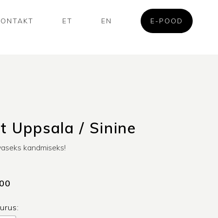
KONTAKT
ET
EN
E-POOD
it Uppsala / Sinine
vaseks kandmiseks!
.00
uurus: