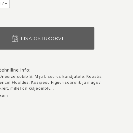
IZE
a
LISA OSTUKORVI
ehniline info:
Onesize sobib S, M ja L suurus kandjatele. Koostis:
encel Hooldus: Käsipesu Figuurisõbralik ja mugav
leit, millel on küljeõmblu...
hkem