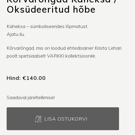
Oksüdeeritud hõbe
Kaheksa – sümboliseerides lõpmatust.
Ajatu ilu.
Kõrvarõngad, mis on loodud ehtedisainer Krista Lehari
poolt spetsiaalselt VARKKI kollektsioonile.
Hind:
€
140.00
Saadaval järeltellimisel
LISA OSTUKORVI