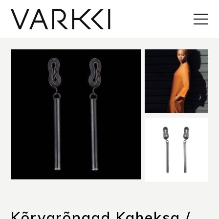
Kõrvarõngad Kaheksa /