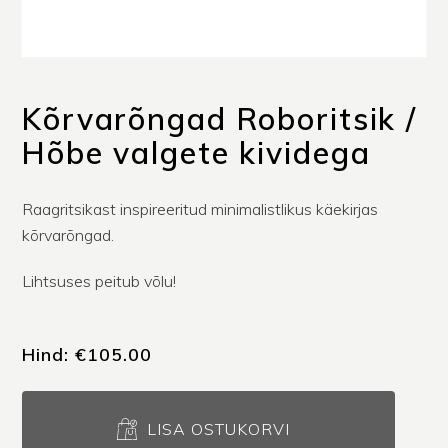
Kõrvarõngad Roboritsik /
Hõbe valgete kividega
Raagritsikast inspireeritud minimalistlikus käekirjas
kõrvarõngad.
Lihtsuses peitub võlu!
Hind:
€
105.00
Kõrvarõngad
Roboritsik
LISA OSTUKORVI