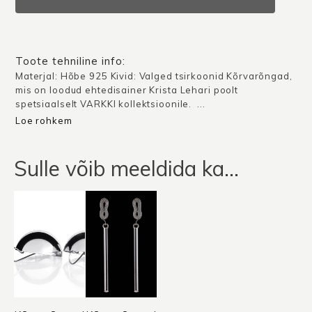
/
Hõbe
valgete
kividega
Toote tehniline info:
kogus
Materjal: Hõbe 925 Kivid: Valged tsirkoonid Kõrvarõngad,
mis on loodud ehtedisainer Krista Lehari poolt
spetsiaalselt VARKKI kollektsioonile. ...
Loe rohkem
Sulle võib meeldida ka…