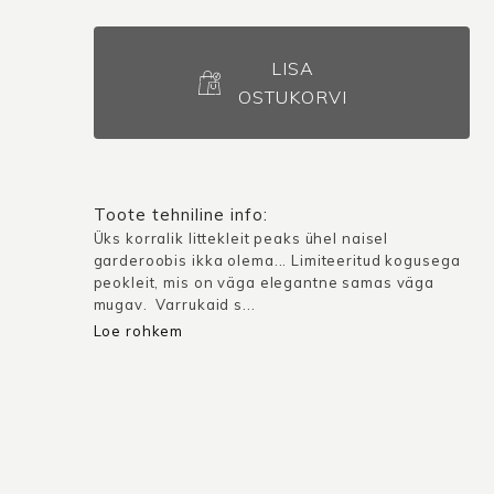
Peokleit
Arona
LISA
/
OSTUKORVI
Must
litter
kogus
Toote tehniline info:
Üks korralik littekleit peaks ühel naisel
garderoobis ikka olema... Limiteeritud kogusega
peokleit, mis on väga elegantne samas väga
mugav. Varrukaid s...
Loe rohkem