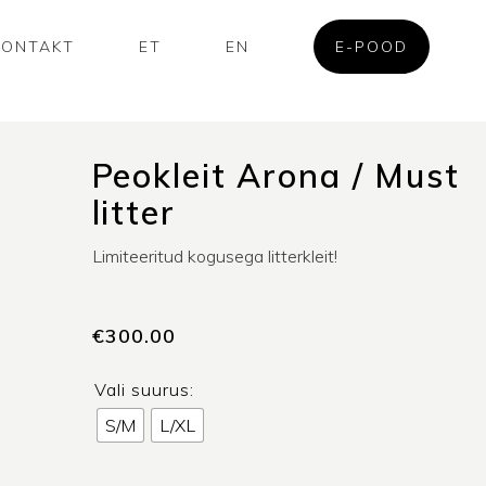
KONTAKT
ET
EN
E-POOD
Peokleit Arona / Must
litter
Limiteeritud kogusega litterkleit!
€
300.00
Vali suurus:
S/M
L/XL