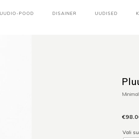
UUDIO-POOD
DISAINER
UUDISED
Plu
Minimali
€
98.0
Vali s