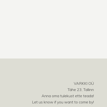
VARKKI OÜ
Tähe 23, Tallinn
Anna oma tulekust ette teada!
Let us know if you want to come by!