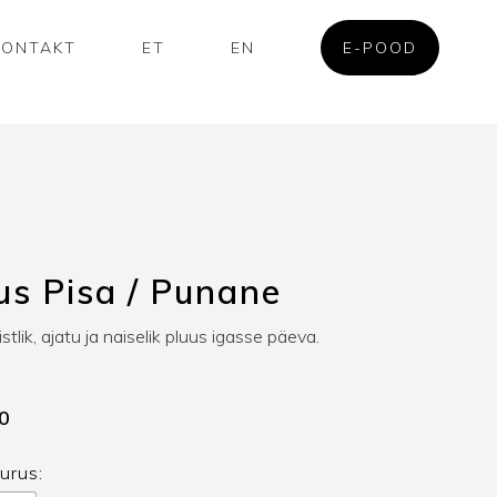
KONTAKT
ET
EN
E-POOD
us Pisa / Punane
stlik, ajatu ja naiselik pluus igasse päeva.
0
uurus: