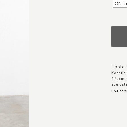
ONES
Pluus
Pisa
/
Punane
kogus
Toote t
Koostis
172cm p
suuruste
Loe ro