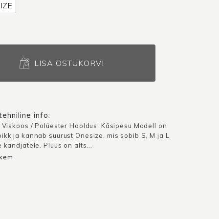
IZE
LISA OSTUKORVI
ehniline info:
: Viskoos / Polüester Hooldus: Käsipesu Modell on
ikk ja kannab suurust Onesize, mis sobib S, M ja L
 kandjatele. Pluus on alts...
hkem