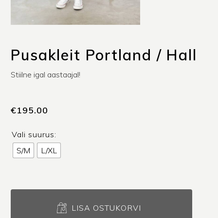
Pusakleit Portland / Hall
Stiilne igal aastaajal!
€
195.00
Vali suurus:
S/M
L/XL
Pusakleit
Portland
LISA OSTUKORVI