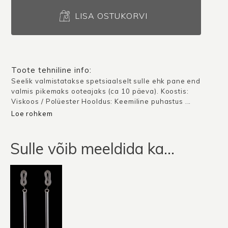
Seelik
London
LISA OSTUKORVI
/
Tumesinine
/
Tellimusel
Toote tehniline info:
kogus
Seelik valmistatakse spetsiaalselt sulle ehk pane end
valmis pikemaks ooteajaks (ca 10 päeva). Koostis:
Viskoos / Polüester Hooldus: Keemiline puhastus ...
Loe rohkem
Sulle võib meeldida ka…