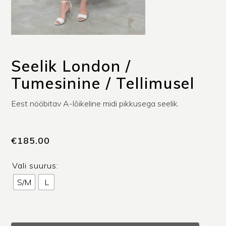
Seelik London /
Tumesinine / Tellimusel
Eest nööbitav A-lõikeline midi pikkusega seelik.
€
185.00
Vali suurus:
S/M
L