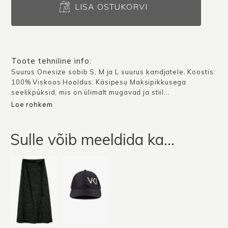
Oristano
LISA OSTUKORVI
/
Must-
hall
muster
Toote tehniline info:
kogus
Suurus Onesize sobib S, M ja L suurus kandjatele. Koostis:
100% Viskoos Hooldus: Käsipesu Maksipikkusega
seelikpüksid, mis on ülimalt mugavad ja stiil...
Loe rohkem
Sulle võib meeldida ka…