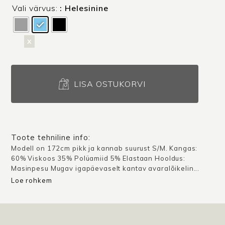
Vali värvus:
: Helesinine
x
Unisex
pusa
LISA OSTUKORVI
Seattle
/
Erinevad
värvid
Toote tehniline info:
kogus
Modell on 172cm pikk ja kannab suurust S/M. Kangas:
60% Viskoos 35% Polüamiid 5% Elastaan Hooldus:
Masinpesu Mugav igapäevaselt kantav avaralõikelin...
Loe rohkem