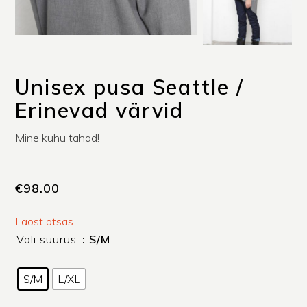
Unisex pusa Seattle /
Erinevad värvid
Mine kuhu tahad!
€
98.00
Laost otsas
Vali suurus:
: S/M
S/M
L/XL