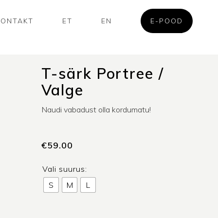
KONTAKT
ET
EN
E-POOD
T-särk Portree /
Valge
Naudi vabadust olla kordumatu!
€
59.00
Vali suurus:
S
M
L