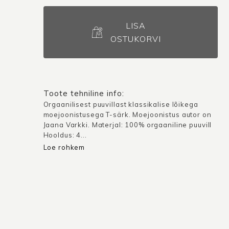
T-
särk
LISA
Portree
OSTUKORVI
/
Valge
kogus
Toote tehniline info:
Orgaanilisest puuvillast klassikalise lõikega
moejoonistusega T-särk. Moejoonistus autor on
Jaana Varkki. Materjal: 100% orgaaniline puuvill
Hooldus: 4...
Loe rohkem