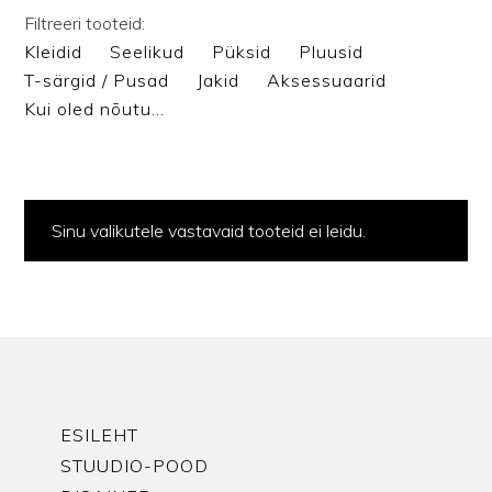
Filtreeri tooteid:
Kleidid
Seelikud
Püksid
Pluusid
T-särgid / Pusad
Jakid
Aksessuaarid
Kui oled nõutu…
Sinu valikutele vastavaid tooteid ei leidu.
ESILEHT
STUUDIO-POOD