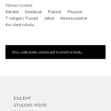
Filtreeri tooteid:
Kleidid
Seelikud
Püksid
Pluusid
T-särgid / Pusad
Jakid
Aksessuaarid
Kui oled nõutu…
Sinu valikutele vastavaid tooteid ei leidu.
ESILEHT
STUUDIO-POOD