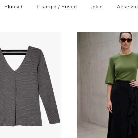
Pluusid
T-särgid / Pusad
Jakid
Aksessu