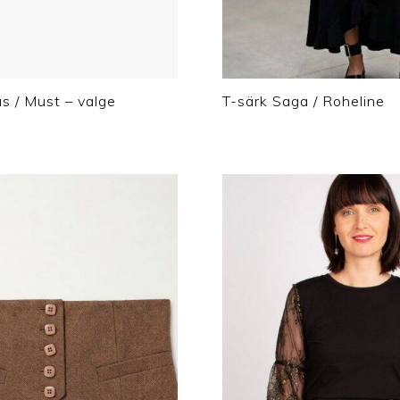
us / Must – valge
T-särk Saga / Roheline