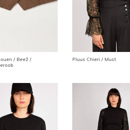
ouen / Beež /
Pluus Chieri / Must
deroob