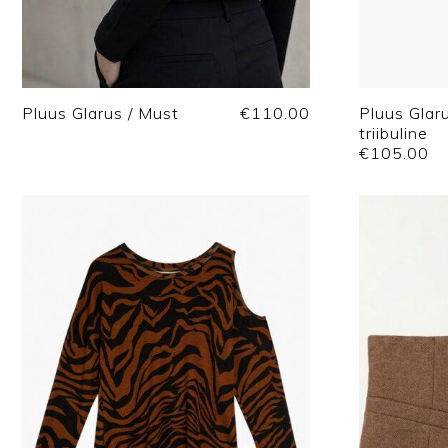
Pluus Glarus / Must
€
110.00
Pluus Glar
triibuline
€
105.00