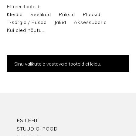
Filtreeri tooteid:
Kleidid
Seelikud
Püksid
Pluusid
T-särgid / Pusad
Jakid
Aksessuaarid
Kui oled nõutu…
Sinu valikutele vastavaid tooteid ei leidu.
ESILEHT
STUUDIO-POOD