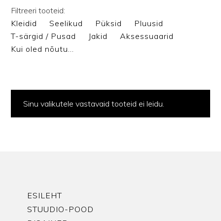
Filtreeri tooteid:
Kleidid
Seelikud
Püksid
Pluusid
T-särgid / Pusad
Jakid
Aksessuaarid
Kui oled nõutu…
Sinu valikutele vastavaid tooteid ei leidu.
ESILEHT
STUUDIO-POOD