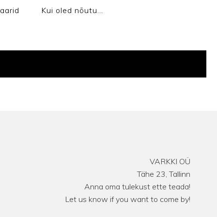
aarid
Kui oled nõutu…
VARKKI OÜ
Tähe 23, Tallinn
Anna oma tulekust ette teada!
Let us know if you want to come by!