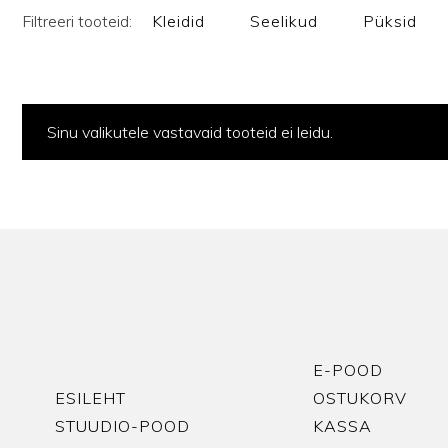
Filtreeri tooteid:
Kleidid
Seelikud
Püksid
Sinu valikutele vastavaid tooteid ei leidu.
E-POOD
ESILEHT
OSTUKORV
STUUDIO-POOD
KASSA