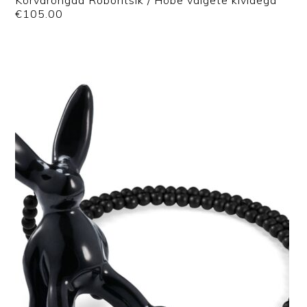
Kõrvarõngad Roboritsik / Hõbe valgete kividega
€
105.00