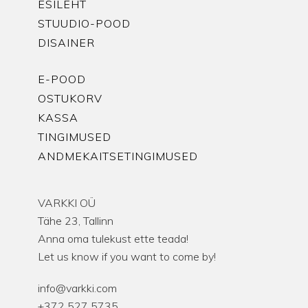
ESILEHT
STUUDIO-POOD
DISAINER
E-POOD
OSTUKORV
KASSA
TINGIMUSED
ANDMEKAITSETINGIMUSED
VARKKI OÜ
Tähe 23, Tallinn
Anna oma tulekust ette teada!
Let us know if you want to come by!
info@varkki.com
+372 527 5735