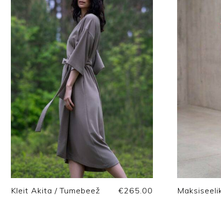
Kleit Akita / Tumebeež
€
265.00
Maksiseeli