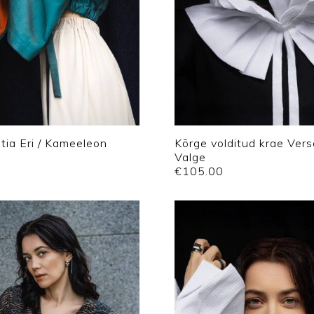
tia Eri / Kameeleon
Kõrge volditud krae Versa
Valge
€
105.00