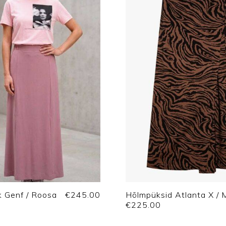
k Genf / Roosa
€
245.00
Hõlmpüksid Atlanta X / 
€
225.00