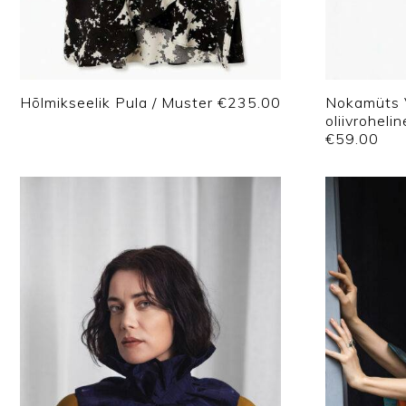
Hõlmikseelik Pula / Muster
€
235.00
Nokamüts 
oliivrohelin
€
59.00