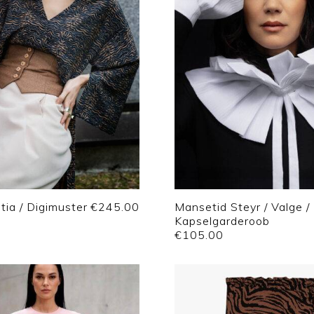
tia / Digimuster
€
245.00
Mansetid Steyr / Valge /
Kapselgarderoob
€
105.00