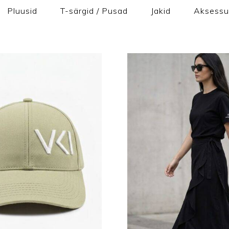
Pluusid
T-särgid / Pusad
Jakid
Aksessu