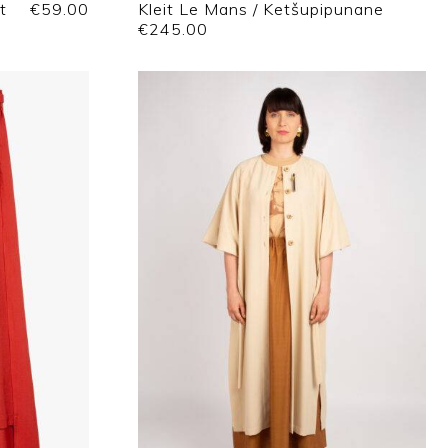
t
€
59.00
Kleit Le Mans / Ketšupipunane
€
245.00